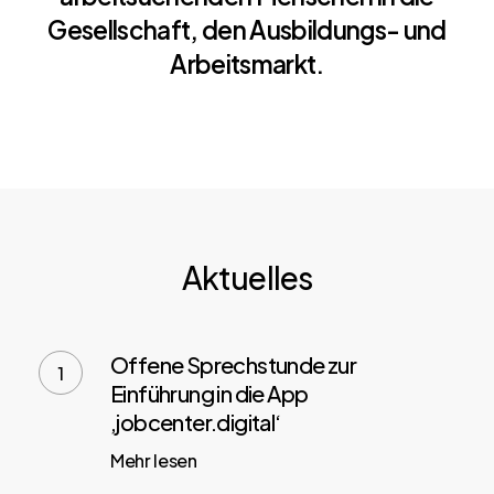
Gesellschaft, den Ausbildungs- und
Arbeitsmarkt.
Aktuelles
Offene
Sprechstunde
Offene Sprechstunde zur
zur
Einführung in die App
‚jobcenter.digital‘
Einführung
in
Mehr lesen
die