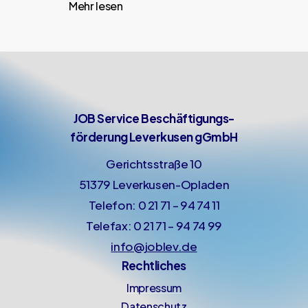
Mehr lesen
in
Kontakt
mit
JSL-
Hilfezentrum
JOB Service Beschäftigungs-
förderung Leverkusen gGmbH
Gerichtsstraße 10
51379 Leverkusen-Opladen
Telefon: 0 21 71 – 94 74 11
Telefax: 0 21 71 – 94 74 99
info@joblev.de
Rechtliches
Impressum
Datenschutz