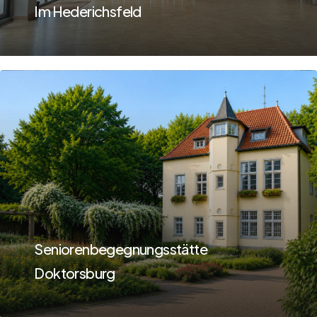
Im Hederichsfeld
Learn
more
Seniorenbegegnungsstätte
Doktorsburg