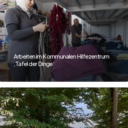
Arbeiten im Kommunalen Hilfezentrum
‚Tafel der Dinge‘
Learn
more