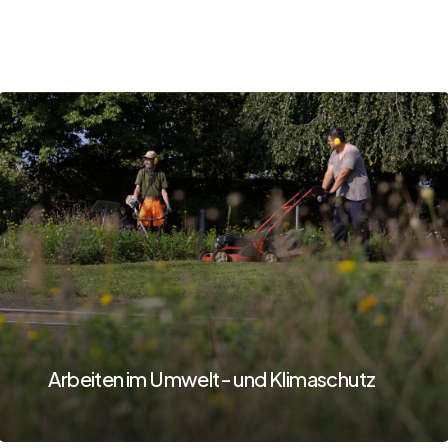
Learn
more
Arbeiten im Umwelt- und Klimaschutz