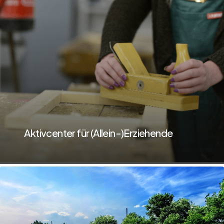
more
Aktivcenter für (Allein-)Erziehende
Learn
more