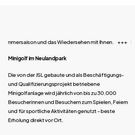
 Sommersaison und das Wiedersehen mit Ihnen.
…
+++
…
Die 
Minigolf im Neulandpark
Die von der JSL gebaute und als Beschäftigungs-
und Qualifizierungsprojekt betriebene
Minigolfanlage wird jährlich von bis zu 30.000
Besucherinnen und Besuchern zum Spielen, Feiern
und für sportliche Aktivitäten genutzt – beste
Erholung direkt vor Ort.