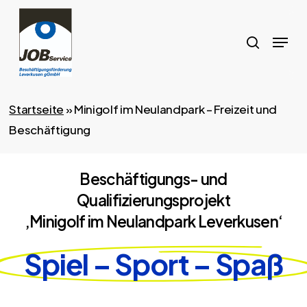
Skip
to
search
Menu
main
content
Startseite
»
Minigolf im Neulandpark – Freizeit und
Beschäftigung
Beschäftigungs- und
Qualifizierungsprojekt
‚Minigolf im Neulandpark Leverkusen‘
Spiel – Sport – Spaß