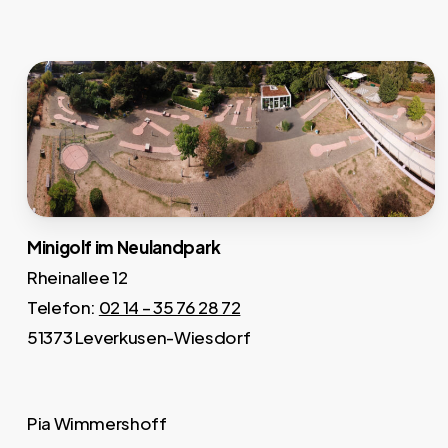
Minigolf im Neulandpark
Rheinallee 12
Telefon:
02 14 – 35 76 28 72
51373 Leverkusen-Wiesdorf
Pia Wimmershoff