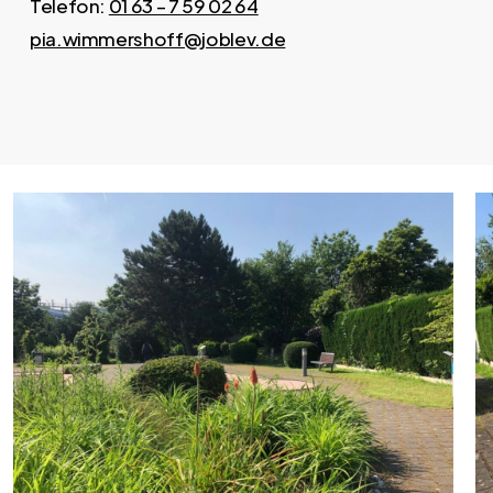
Telefon:
01 63 – 7 59 02 64
pia.wimmershoff@joblev.de