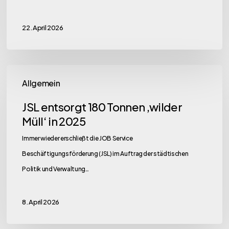
22. April 2026
JSL
Allgemein
entsorgt
180
JSL entsorgt 180 Tonnen ‚wilder
Tonnen
Müll‘ in 2025
‚wilder
Immer wieder erschließt die JOB Service
Müll‘
Beschäftigungsförderung (JSL) im Auftrag der städtischen
in
Politik und Verwaltung…
2025
8. April 2026