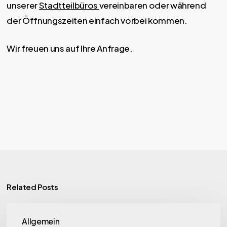
unserer
Stadtteilbüros
vereinbaren oder während
der Öffnungszeiten einfach vorbei kommen.
Wir freuen uns auf Ihre Anfrage.
Related Posts
Offene
Allgemein
Sprechstunde