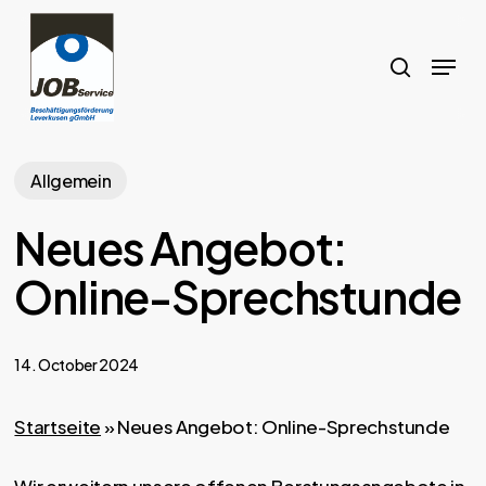
Skip
to
search
Menu
main
content
Allgemein
Neues Angebot:
Online-Sprechstunde
14. October 2024
Startseite
»
Neues Angebot: Online-Sprechstunde