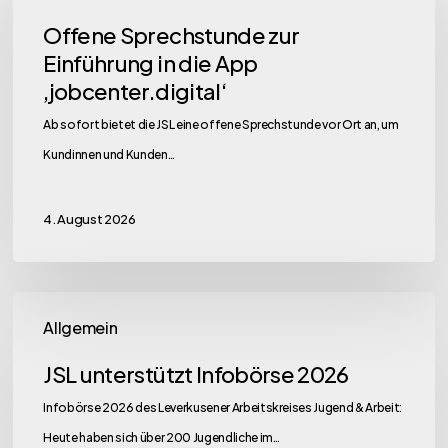
zur
Offene Sprechstunde zur
Einführung
Einführung in die App
in
‚jobcenter.digital‘
die
Ab sofort bietet die JSL eine offene Sprechstunde vor Ort an, um
App
Kundinnen und Kunden…
‚jobcenter.digital‘
4. August 2026
JSL
Allgemein
unterstützt
Infobörse
JSL unterstützt Infobörse 2026
2026
Infobörse 2026 des Leverkusener Arbeitskreises Jugend & Arbeit:
Heute haben sich über 200 Jugendliche im…