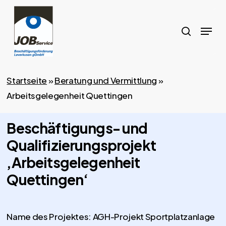
Skip
to
search
Menu
main
content
Startseite
»
Beratung und Vermittlung
»
Arbeitsgelegenheit Quettingen
Beschäftigungs- und
Qualifizierungsprojekt
‚Arbeitsgelegenheit
Quettingen‘
Name des Projektes: AGH-Projekt Sportplatzanlage