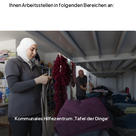
Ihnen
Arbeitsstellen
in
folgenden
Bereichen
an:
Learn
more
Kommunales Hilfezentrum ‚Tafel der Dinge‘