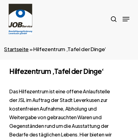
Skip
to
search
Menu
main
content
Startseite
»
Hilfezentrum ‚Tafel der Dinge‘
Hilfezentrum ‚Tafel der Dinge‘
Das
Hilfezentrum
ist
eine
offene
Anlaufstelle
der
JSL
im
Auftrag
der
Stadt
Leverkusen
zur
kostenfreien
Aufnahme,
Abholung
und
Weitergabe
von
gebrauchten
Waren
und
Gegenständen
rund
um
die
Ausstattung
der
Bedarfe
des
täglichen
Lebens. Hier
bieten
wir