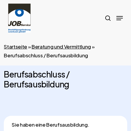
Skip
to
search
Menu
main
content
Startseite
»
Beratung und Vermittlung
»
Berufsabschluss / Berufsausbildung
Berufsabschluss /
Berufsausbildung
Sie haben eine Berufsausbildung.