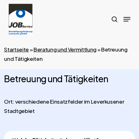
Skip
to
search
Menu
main
content
Startseite
»
Beratung und Vermittlung
»
Betreuung
und Tätigkeiten
Betreuung und Tätigkeiten
Ort: verschiedene Einsatzfelder im Leverkusener
Stadtgebiet