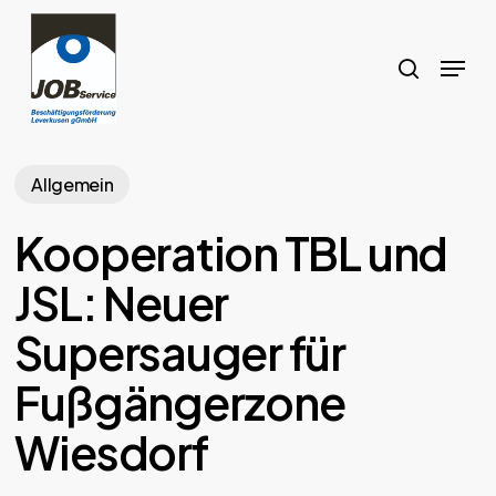
Skip
to
search
Menu
main
content
Allgemein
Kooperation TBL und
JSL: Neuer
Supersauger für
Fußgängerzone
Wiesdorf