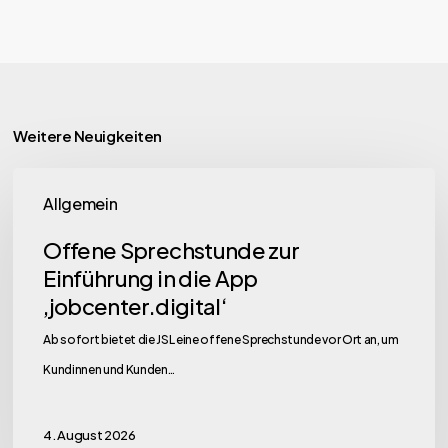
Weitere Neuigkeiten
Offene
Allgemein
Sprechstunde
zur
Offene Sprechstunde zur
Einführung
Einführung in die App
in
‚jobcenter.digital‘
die
Ab sofort bietet die JSL eine offene Sprechstunde vor Ort an, um
App
Kundinnen und Kunden…
‚jobcenter.digital‘
4. August 2026