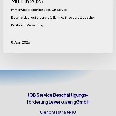
Müll‘ in 2025
‚wilder
Immer wieder erschließt die JOB Service
Müll‘
Beschäftigungsförderung (JSL) im Auftrag der städtischen
in
Politik und Verwaltung…
2025
8. April 2026
JOB Service Beschäftigungs-
förderung Leverkusen gGmbH
Gerichtsstraße 10