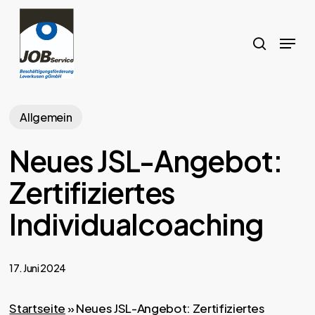
Skip
to
search
Menu
main
content
Allgemein
Neues JSL-Angebot:
Zertifiziertes
Individualcoaching
17. Juni 2024
Startseite
»
Neues JSL-Angebot: Zertifiziertes