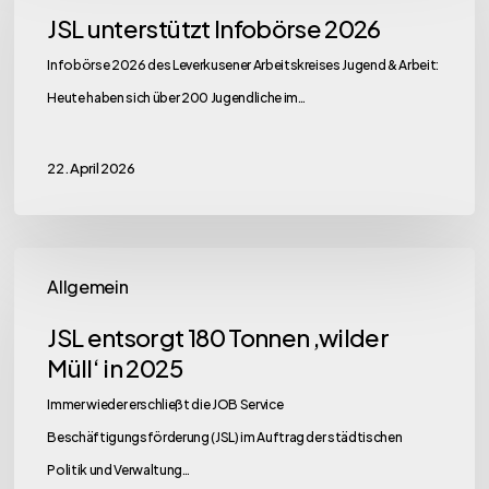
Infobörse
JSL unterstützt Infobörse 2026
2026
Infobörse 2026 des Leverkusener Arbeitskreises Jugend & Arbeit:
Heute haben sich über 200 Jugendliche im…
22. April 2026
JSL
Allgemein
entsorgt
180
JSL entsorgt 180 Tonnen ‚wilder
Tonnen
Müll‘ in 2025
‚wilder
Immer wieder erschließt die JOB Service
Müll‘
Beschäftigungsförderung (JSL) im Auftrag der städtischen
in
Politik und Verwaltung…