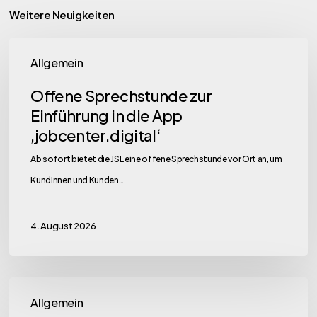
Weitere Neuigkeiten
Offene
Allgemein
Sprechstunde
zur
Offene Sprechstunde zur
Einführung
Einführung in die App
in
‚jobcenter.digital‘
die
Ab sofort bietet die JSL eine offene Sprechstunde vor Ort an, um
App
Kundinnen und Kunden…
‚jobcenter.digital‘
4. August 2026
JSL
Allgemein
unterstützt