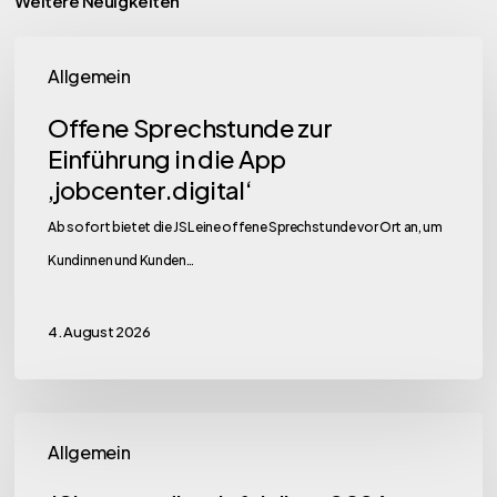
Weitere Neuigkeiten
Offene
Allgemein
Sprechstunde
zur
Offene Sprechstunde zur
Einführung
Einführung in die App
in
‚jobcenter.digital‘
die
Ab sofort bietet die JSL eine offene Sprechstunde vor Ort an, um
App
Kundinnen und Kunden…
‚jobcenter.digital‘
4. August 2026
JSL
Allgemein
unterstützt
Infobörse