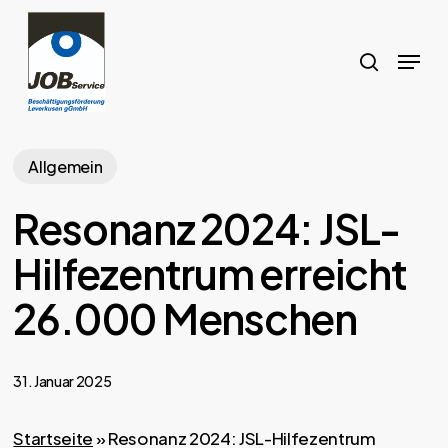
Skip
to
search
Menu
main
content
Allgemein
Resonanz 2024: JSL-
Hilfezentrum erreicht
26.000 Menschen
31. Januar 2025
Startseite
»
Resonanz 2024: JSL-Hilfezentrum