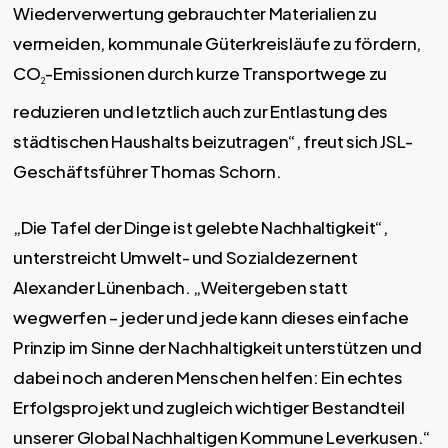
Wiederverwertung gebrauchter Materialien zu
vermeiden, kommunale Güterkreisläufe zu fördern,
CO
-Emissionen durch kurze Transportwege zu
2
reduzieren und letztlich auch zur Entlastung des
städtischen Haushalts beizutragen“, freut sich JSL-
Geschäftsführer Thomas Schorn.
„Die Tafel der Dinge ist gelebte Nachhaltigkeit“,
unterstreicht Umwelt- und Sozialdezernent
Alexander Lünenbach. „Weitergeben statt
wegwerfen – jeder und jede kann dieses einfache
Prinzip im Sinne der Nachhaltigkeit unterstützen und
dabei noch anderen Menschen helfen: Ein echtes
Erfolgsprojekt und zugleich wichtiger Bestandteil
unserer Global Nachhaltigen Kommune Leverkusen.“