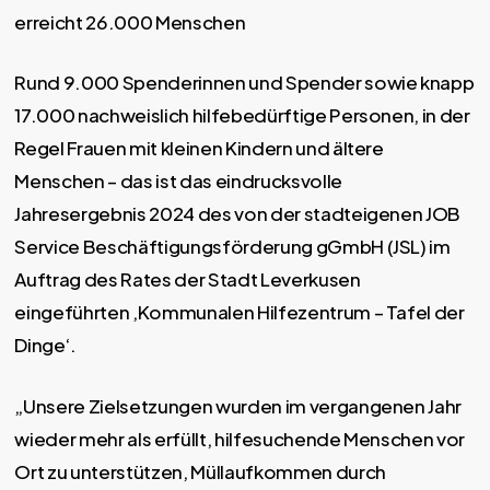
erreicht 26.000 Menschen
Rund 9.000 Spenderinnen und Spender sowie knapp
17.000 nachweislich hilfebedürftige Personen, in der
Regel Frauen mit kleinen Kindern und ältere
Menschen – das ist das eindrucksvolle
Jahresergebnis 2024 des von der stadteigenen JOB
Service Beschäftigungsförderung gGmbH (JSL) im
Auftrag des Rates der Stadt Leverkusen
eingeführten ‚Kommunalen Hilfezentrum – Tafel der
Dinge‘.
„Unsere Zielsetzungen wurden im vergangenen Jahr
wieder mehr als erfüllt, hilfesuchende Menschen vor
Ort zu unterstützen, Müllaufkommen durch