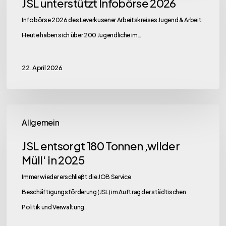
JSL unterstützt Infobörse 2026
2026
Infobörse 2026 des Leverkusener Arbeitskreises Jugend & Arbeit:
Heute haben sich über 200 Jugendliche im…
22. April 2026
JSL
Allgemein
entsorgt
180
JSL entsorgt 180 Tonnen ‚wilder
Tonnen
Müll‘ in 2025
‚wilder
Immer wieder erschließt die JOB Service
Müll‘
Beschäftigungsförderung (JSL) im Auftrag der städtischen
in
Politik und Verwaltung…
2025