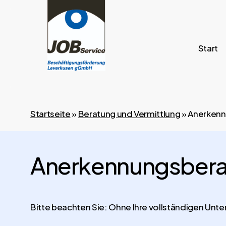
Skip
to
main
Start
content
Startseite
»
Beratung und Vermittlung
»
Anerkenn
Anerkennungsber
Bitte beachten Sie: Ohne Ihre vollständigen Unte