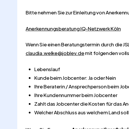
Bitte nehmen Sie zur Einleitung von Anerkenn
Anerkennungsberatung IQ-Netzwerk Köln
Wenn Sie einen Beratungstermin durch die JSL
claudia.welke@joblev.de
mit folgenden voll
Lebenslauf
Kunde beim Jobcenter: Ja oder Nein
Ihre Beraterin / Ansprechperson beim Jo
Ihre Kundennummer beim Jobcenter
Zahlt das Jobcenter die Kosten für das 
Welcher Abschluss aus welchem Land sol