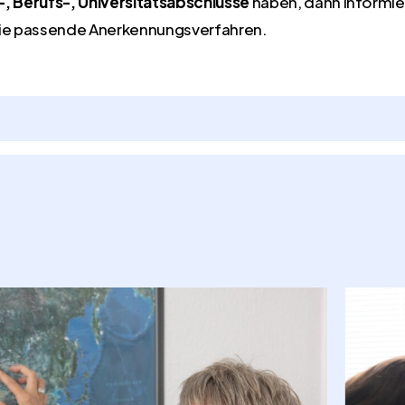
-, Berufs-, Universitätsabschlüsse
haben, dann informie
r Sie passende Anerkennungsverfahren.